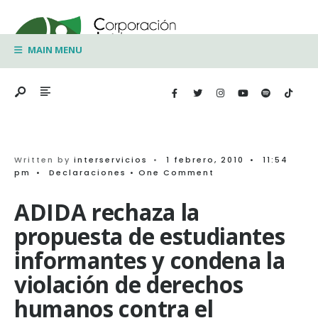
Search
Skip
for:
to
MAIN MENU
content
Written by
interservicios
•
1 febrero, 2010
•
11:54
pm
•
Declaraciones
• One Comment
ADIDA rechaza la
propuesta de estudiantes
informantes y condena la
violación de derechos
humanos contra el