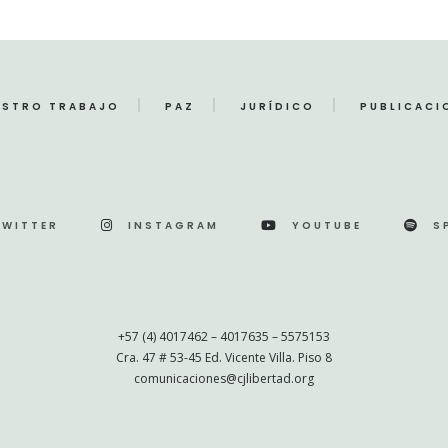
ESTRO TRABAJO
PAZ
JURÍDICO
PUBLICACI
TWITTER
INSTAGRAM
YOUTUBE
S
+57 (4) 4017462 – 4017635 – 5575153
Cra. 47 # 53-45 Ed. Vicente Villa. Piso 8
comunicaciones@cjlibertad.org