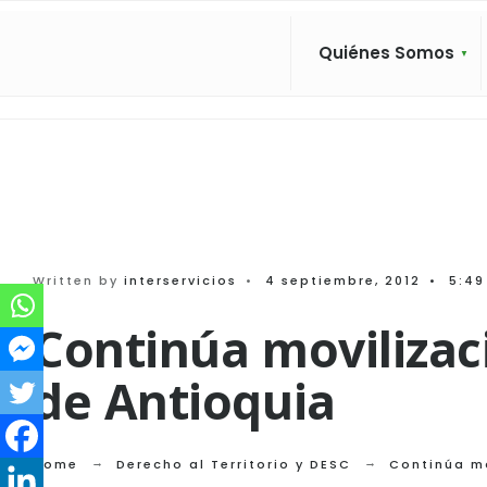
Search
Skip
for:
to
Quiénes Somos
content
Written by
interservicios
•
4 septiembre, 2012
•
5:49
Continúa movilizaci
de Antioquia
Home
Derecho al Territorio y DESC
Continúa mo