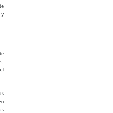
de
 y
de
s,
el
as
en
as