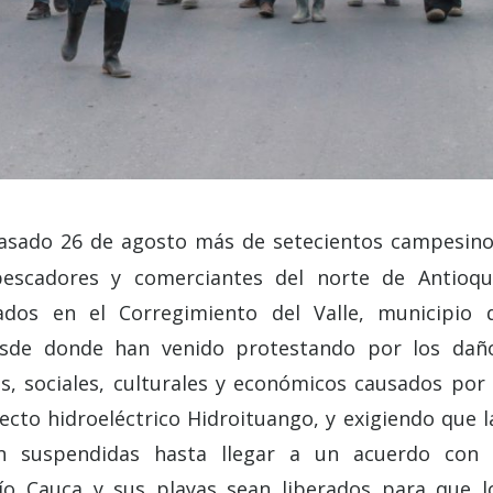
asado 26 de agosto más de setecientos campesino
pescadores y comerciantes del norte de Antioqu
ados en el Corregimiento del Valle, municipio 
esde donde han venido protestando por los dañ
s, sociales, culturales y económicos causados por 
cto hidroeléctrico Hidroituango, y exigiendo que l
n suspendidas hasta llegar a un acuerdo con 
o Cauca y sus playas sean liberados para que l