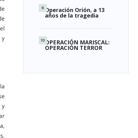
de
Operación Orión, a 13
años de la tragedia
de
el
 y
OPERACIÓN MARISCAL:
OPERACIÓN TERROR
la
se
 y
ar
a,
s,