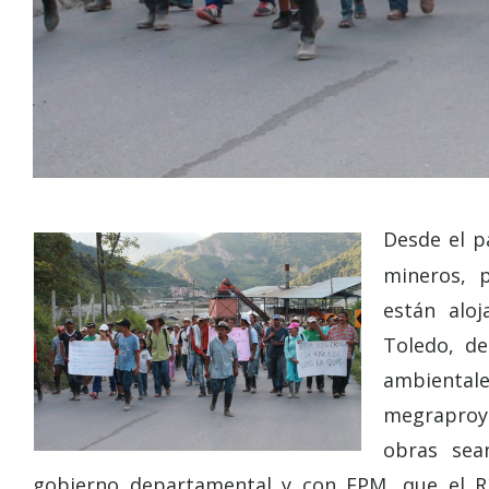
Desde el p
mineros, 
están aloj
Toledo, d
ambientale
megraproye
obras sea
gobierno departamental y con EPM, que el Rí