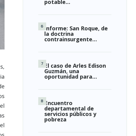
potable…
Informe: San Roque, de
la doctrina
contrainsurgente…
El caso de Arles Edison
s,
Guzmán, una
ia
oportunidad para…
de
os
Encuentro
el
departamental de
servicios públicos y
as
pobreza
el
os