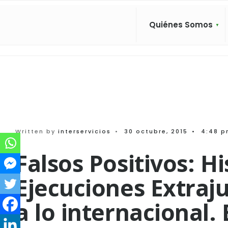
Search
Skip
for:
to
Quiénes Somos
content
Written by
interservicios
•
30 octubre, 2015
•
4:48 
Falsos Positivos: Hi
Ejecuciones Extraj
a lo internacional.