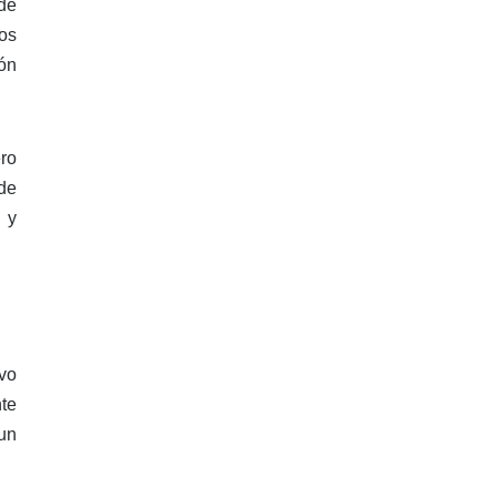
de
os
ón
ro
de
 y
vo
te
un