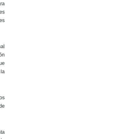
ara
tes
es
al
ón
fue
 la
os
de
ta