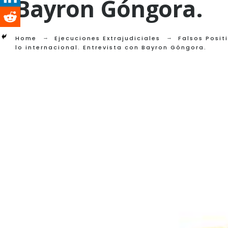
Bayron Góngora.
Home
Ejecuciones Extrajudiciales
Falsos Posit
lo internacional. Entrevista con Bayron Góngora.