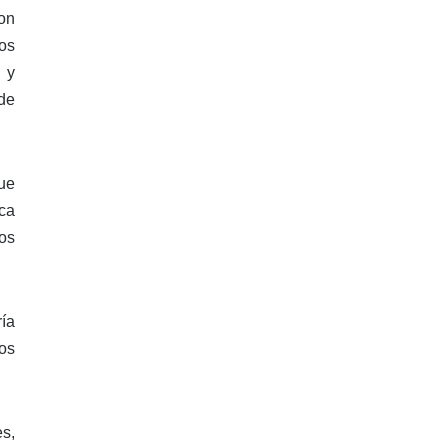
on
os
 y
de
ue
ca
mos
ía
os
s,