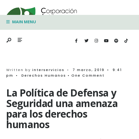
Search
Skip
for:
to
MAIN MENU
content
Written by
interservicios
•
7 marzo, 2019
•
9:41
pm
•
Derechos Humanos
• One Comment
La Política de Defensa y
Seguridad una amenaza
para los derechos
humanos