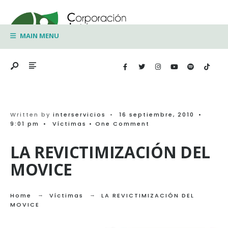
Search
Skip
for:
to
MAIN MENU
content
Written by
interservicios
•
16 septiembre, 2010
•
9:01 pm
•
Víctimas
• One Comment
LA REVICTIMIZACIÓN DEL
MOVICE
Home
Víctimas
LA REVICTIMIZACIÓN DEL
MOVICE