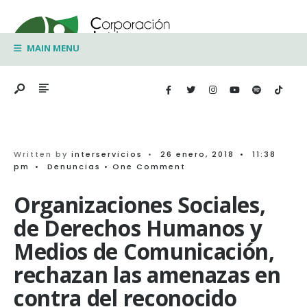
Search
Skip
for:
to
MAIN MENU
content
Written by
interservicios
•
26 enero, 2018
•
11:38
pm
•
Denuncias
• One Comment
Organizaciones Sociales,
de Derechos Humanos y
Medios de Comunicación,
rechazan las amenazas en
contra del reconocido