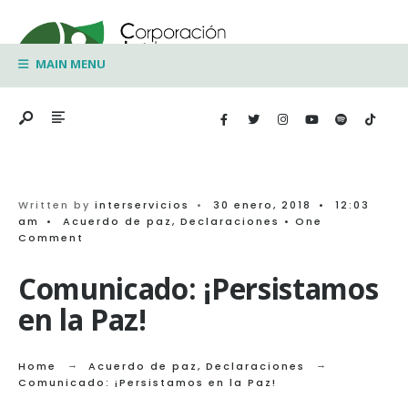
Search
Skip
for:
to
MAIN MENU
content
Written by
interservicios
•
30 enero, 2018
•
12:03
am
•
Acuerdo de paz
,
Declaraciones
• One
Comment
Comunicado: ¡Persistamos
en la Paz!
Home
Acuerdo de paz
,
Declaraciones
Comunicado: ¡Persistamos en la Paz!