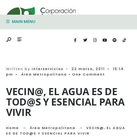
Search
Skip
for:
to
MAIN MENU
content
Written by
interservicios
•
22 marzo, 2011
•
10:14
pm
•
Área Metropolitana
• One Comment
VECIN@, EL AGUA ES DE
TOD@S Y ESENCIAL PARA
VIVIR
Home
Área Metropolitana
VECIN@, EL AGUA
ES DE TOD@S Y ESENCIAL PARA VIVIR