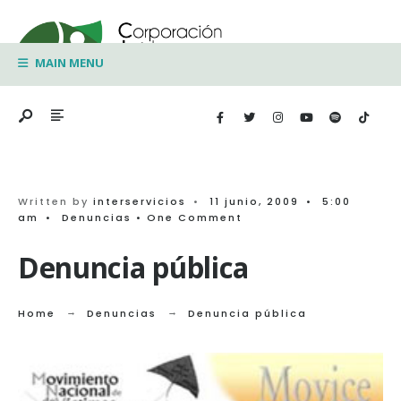
Search
Skip
for:
to
MAIN MENU
content
Written by
interservicios
•
11 junio, 2009
•
5:00
am
•
Denuncias
• One Comment
Denuncia pública
Home
Denuncias
Denuncia pública