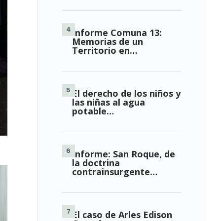
Informe Comuna 13:
Memorias de un
Territorio en…
El derecho de los niños y
las niñas al agua
potable…
Informe: San Roque, de
la doctrina
contrainsurgente…
El caso de Arles Edison
ión