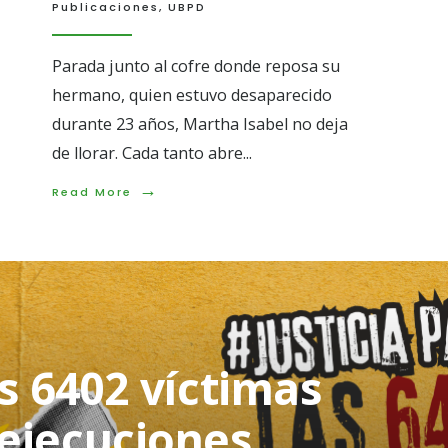
Publicaciones
,
UBPD
Parada junto al cofre donde reposa su
hermano, quien estuvo desaparecido
durante 23 años, Martha Isabel no deja
de llorar. Cada tanto abre
...
→
Read
Read More
More:
Tras
dos
décadas
de
búsqueda,
Martha
Castaño
recibió
as 6402 víctimas
dignamente
el
cuerpo
ejecuciones
de
su