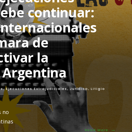
hermano
debe continuar:
en
Medellín
internacionales
mara de
tivar la
n Argentina
os
,
Ejecuciones Extrajudiciales
,
Jurídico
,
Litigio
s no
tinas
→
Read
Read More