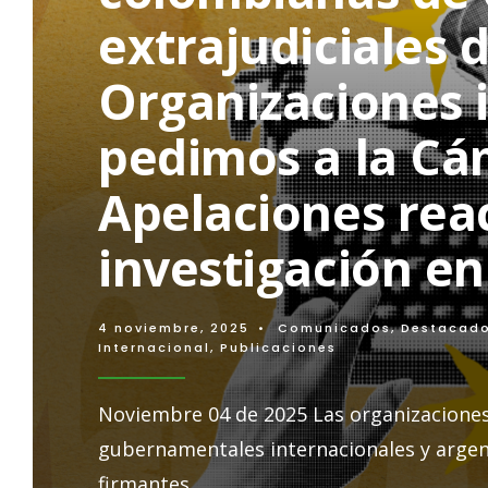
casos
extrajudiciales 
de
ejecuciones
extrajudiciales
Organizaciones 
pedimos a la Cá
Apelaciones reac
investigación e
4 noviembre, 2025
•
Comunicados
,
Destacad
Internacional
,
Publicaciones
Noviembre 04 de 2025 Las organizacione
gubernamentales internacionales y argen
firmantes
...