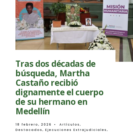
contra
Álvaro
Uribe
Vélez
Tras dos décadas de
búsqueda, Martha
Castaño recibió
dignamente el cuerpo
de su hermano en
Medellín
18 febrero, 2026
•
Artículos
,
Destacados
,
Ejecuciones Extrajudiciales
,