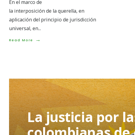
En el marco de
la interposición de la querella, en
aplicación del principio de jurisdicción
universal, en
...
→
Read
Read More
More:
Audiencia
clave
en
Argentina
define
el
futuro
de
la
querella
en
La justicia por l
contra
de
Álvaro
colombianas de 
Uribe
por