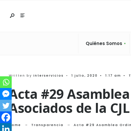
Search
Skip
for:
to
content
Quiénes Somos
Written by
interservicios
•
1 julio, 2020
•
1:17 am
•
Acta #29 Asamblea
Asociados de la CJL
Home
Transparencia
Acta #29 Asamblea Ordin