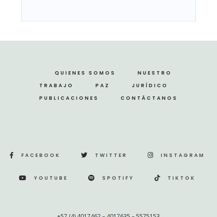
QUIENES SOMOS
NUESTRO
TRABAJO
PAZ
JURÍDICO
PUBLICACIONES
CONTÁCTANOS
FACEBOOK
TWITTER
INSTAGRAM
YOUTUBE
SPOTIFY
TIKTOK
+57 (4) 4017462 – 4017635 – 5575153