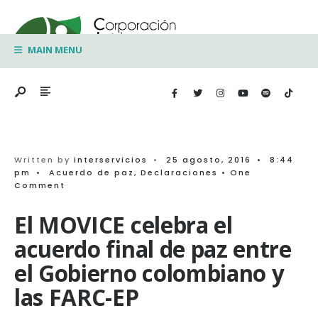
Search
Skip
for:
to
MAIN MENU
content
Written by
interservicios
•
25 agosto, 2016
•
8:44
pm
•
Acuerdo de paz
,
Declaraciones
• One
Comment
El MOVICE celebra el
acuerdo final de paz entre
el Gobierno colombiano y
las FARC-EP