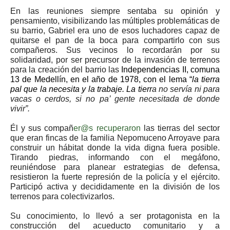
En las reuniones siempre sentaba su opinión y
pensamiento, visibilizando las múltiples problemáticas de
su barrio, Gabriel era uno de esos luchadores capaz de
quitarse el pan de la boca para compartirlo con sus
compañeros. Sus vecinos lo recordarán por su
solidaridad, por ser precursor de la invasión de terrenos
para la creación del barrio las
Independencias II, comuna
13 de Medellín, en el año de 1978, con el lema “
la tierra
pal que la necesita y la trabaje. La tierr
a no servía ni para
vacas o cerdos, si no pa’ gente necesitada de donde
vivir”.
Él y sus compañ
er@s recuperaron
las tierras del sector
que eran fincas de la familia Nepomuceno Arroyave para
construir un hábitat donde la vida digna fuera posible.
Tirando piedras, informando con el megáfono,
reuniéndose para planear estrategias de defensa,
resistieron la fuerte represión de la policía y el ejército.
Participó activa y decididamente en la división de los
terrenos para colectivizarlos.
Su conocimiento, lo llevó a ser protagonista en la
construcción del acueducto comunitario y a