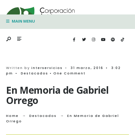
Search
Skip
for:
to
MAIN MENU
content
Written by
interservicios
•
31 marzo, 2016
•
3:02
pm
•
Destacados
• One Comment
En Memoria de Gabriel
Orrego
Home
Destacados
En Memoria de Gabriel
Orrego