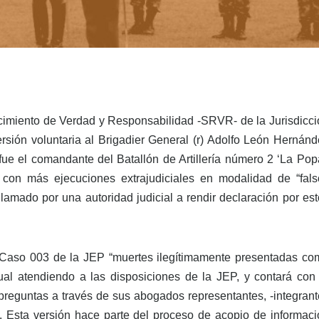
imiento de Verdad y Responsabilidad -SRVR- de la Jurisdicci
rsión voluntaria al Brigadier General (r) Adolfo León Hernánd
fue el comandante del Batallón de Artillería número 2 ‘La Pop
 con más ejecuciones extrajudiciales en modalidad de “fals
 llamado por una autoridad judicial a rendir declaración por es
l Caso 003 de la JEP “muertes ilegítimamente presentadas co
al atendiendo a las disposiciones de la JEP, y contará con 
 preguntas a través de sus abogados representantes, -integran
 Esta versión hace parte del proceso de acopio de informaci