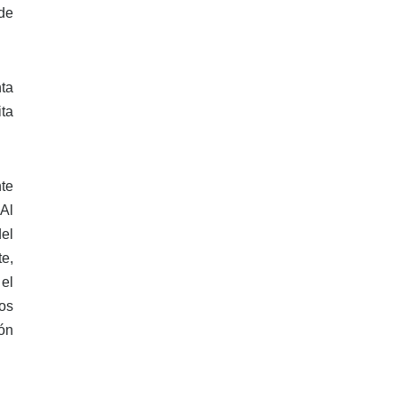
 de
ta
ta
te
 Al
el
e,
el
los
ón