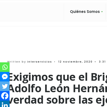
Search
Skip
for:
to
Quiénes Somos
content
Written by
interservicios
•
12 noviembre, 2020
•
3:31
Exigimos que el Bri
Adolfo León Hernán
verdad sobre las e