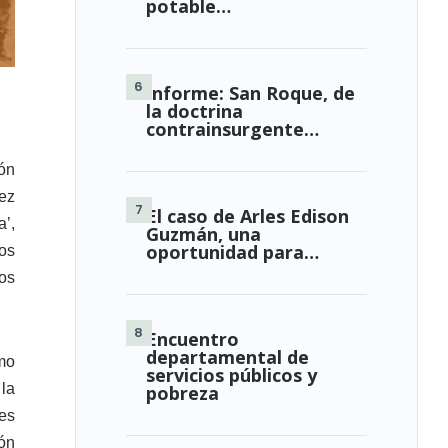
potable…
Informe: San Roque, de
la doctrina
contrainsurgente…
ón
ez
El caso de Arles Edison
a’,
Guzmán, una
oportunidad para…
os
tos
Encuentro
departamental de
mo
servicios públicos y
la
pobreza
tes
ón