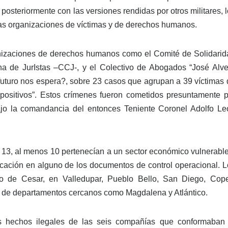
posteriormente con las versiones rendidas por otros militares, 
 las organizaciones de víctimas y de derechos humanos.
nizaciones de derechos humanos como el Comité de Solidarid
a de JurIstas –CCJ-, y el Colectivo de Abogados “José Alve
futuro nos espera?, sobre 23 casos que agrupan a 39 víctimas 
s positivos”. Estos crímenes fueron cometidos presuntamente p
 bajo la comandancia del entonces Teniente Coronel Adolfo Le
e 13, al menos 10 pertenecían a un sector económico vulnerabl
icación en alguno de los documentos de control operacional. L
to de Cesar, en Valledupar, Pueblo Bello, San Diego, Cope
s de departamentos cercanos como Magdalena y Atlántico.
os hechos ilegales de las seis compañías que conformaban 