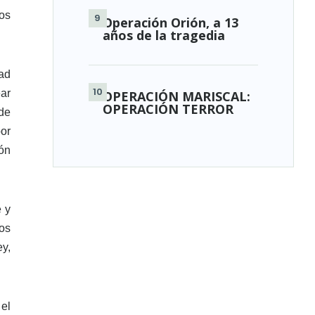
los
Operación Orión, a 13
años de la tragedia
ad
ar
OPERACIÓN MARISCAL:
OPERACIÓN TERROR
de
or
ón
e y
os
y,
el