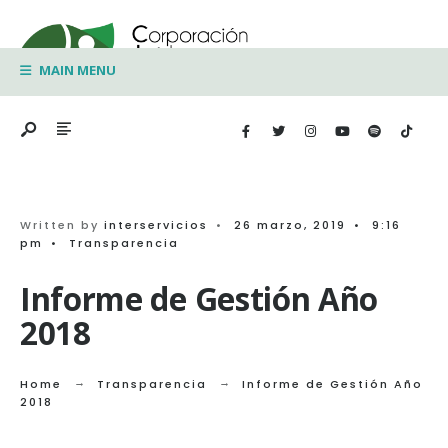
Search
Skip
for:
to
MAIN MENU
content
Written by
interservicios
•
26 marzo, 2019
•
9:16
pm
•
Transparencia
Informe de Gestión Año
2018
Home
Transparencia
Informe de Gestión Año
2018