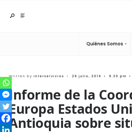
Search
Skip
for:
to
content
Quiénes Somos
Written by
interservicios
•
29 julio, 2014
•
9:20 pm
•
Informe de la Coor
Europa Estados Un
Antioquia sobre si