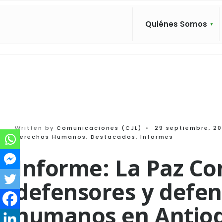
Search
Skip
for:
to
Quiénes Somos
content
Written by
Comunicaciones (CJL)
•
29 septiembre, 20
Derechos Humanos
,
Destacados
,
Informes
Informe: La Paz Co
defensores y defen
humanos en Antio