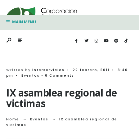
Search
Skip
for:
to
MAIN MENU
content
Written by
interservicios
•
22 febrero, 2011
•
3:40
pm
•
Eventos
• 6 Comments
IX asamblea regional de
victimas
Home
Eventos
IX asamblea regional de
victimas