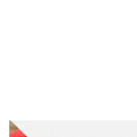
estrena
la
obra
Turbulencias.