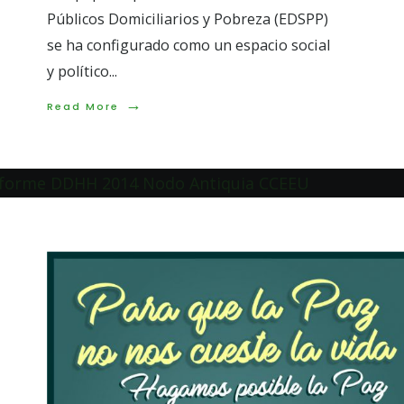
Públicos Domiciliarios y Pobreza (EDSPP)
se ha configurado como un espacio social
y político
...
→
dación de
Read
Read More
More:
→
bana,
...
Read
Read More
Festival
More:
del
Programac
agua
completa:
Jornada
10
de
diciembre
Día
Internacio
de
los
Derechos
Humanos
en
Medellín