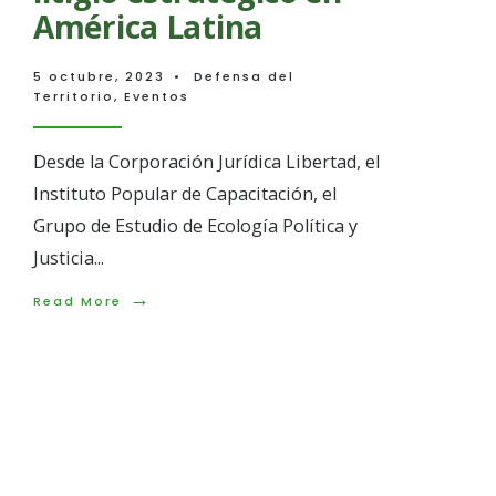
América Latina
5 octubre, 2023
•
Defensa del
Territorio
,
Eventos
Desde la Corporación Jurídica Libertad, el
Instituto Popular de Capacitación, el
Grupo de Estudio de Ecología Política y
Justicia
...
→
Read
Read More
Programación c
More:
Defensa
del
10 de diciembre 
territorio
y
litigio
de los Derecho
estratégico
en
América