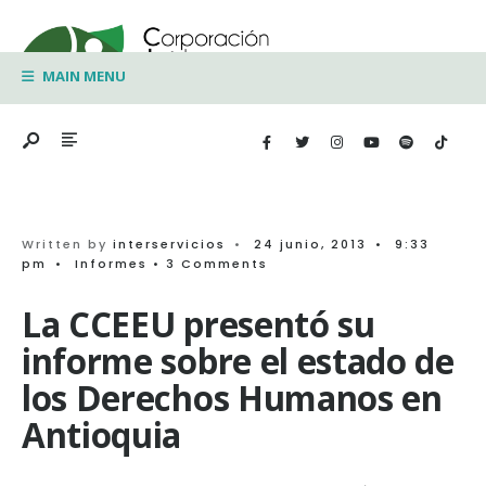
Search
Skip
for:
to
MAIN MENU
content
Written by
interservicios
•
24 junio, 2013
•
9:33
pm
•
Informes
• 3 Comments
La CCEEU presentó su
informe sobre el estado de
los Derechos Humanos en
Antioquia