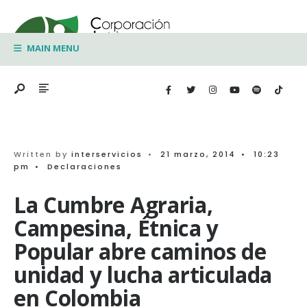
Search
Skip
for:
to
MAIN MENU
content
Written by
interservicios
•
21 marzo, 2014
•
10:23
pm
•
Declaraciones
La Cumbre Agraria,
Campesina, Étnica y
Popular abre caminos de
unidad y lucha articulada
en Colombia