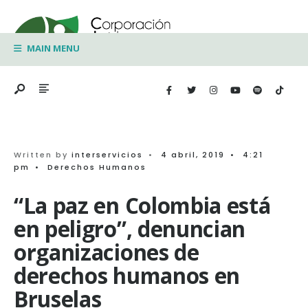
Search
Skip
for:
to
MAIN MENU
content
Written by
interservicios
•
4 abril, 2019
•
4:21
pm
•
Derechos Humanos
“La paz en Colombia está
en peligro”, denuncian
organizaciones de
derechos humanos en
Bruselas