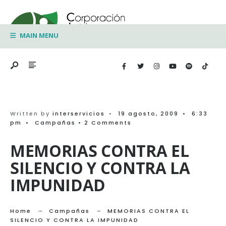
Search
Skip
for:
to
MAIN MENU
content
Written by
interservicios
•
19 agosto, 2009
•
6:33
pm
•
Campañas
• 2 Comments
MEMORIAS CONTRA EL
SILENCIO Y CONTRA LA
IMPUNIDAD
Home
Campañas
MEMORIAS CONTRA EL
SILENCIO Y CONTRA LA IMPUNIDAD