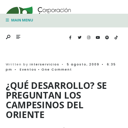
Search
Skip
for:
to
MAIN MENU
content
Written by
interservicios
•
5 agosto, 2009
•
6:35
pm
•
Eventos
• One Comment
¿QUÉ DESARROLLO? SE
PREGUNTAN LOS
CAMPESINOS DEL
ORIENTE