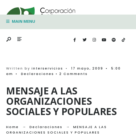
Search
Skip
for:
to
MAIN MENU
content
Written by
interservicios
•
17 mayo, 2009
•
5:00
am
•
Declaraciones
• 2 Comments
MENSAJE A LAS
ORGANIZACIONES
SOCIALES Y POPULARES
Home
Declaraciones
MENSAJE A LAS
ORGANIZACIONES SOCIALES Y POPULARES