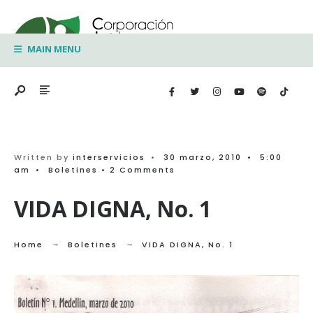
Search
Skip
for:
to
MAIN MENU
content
Written by
interservicios
•
30 marzo, 2010
•
5:00
am
•
Boletines
• 2 Comments
VIDA DIGNA, No. 1
Home
Boletines
VIDA DIGNA, No. 1