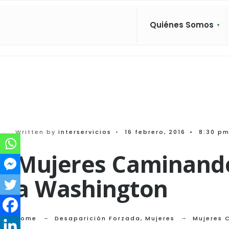
Search
Skip
for:
to
Quiénes Somos
content
Written by
interservicios
•
16 febrero, 2016
•
8:30 p
Mujeres Caminando 
a Washington
Home
Desaparición Forzada
,
Mujeres
Mujeres 