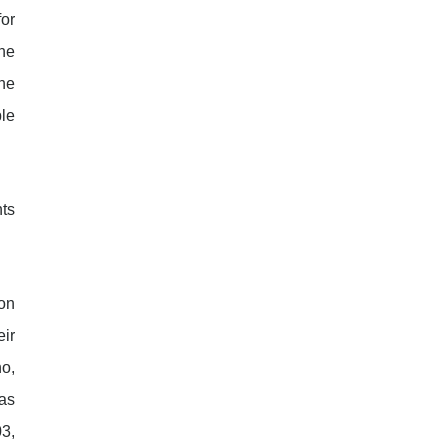
or
the
the
ple
ts
ion
eir
o,
was
03,