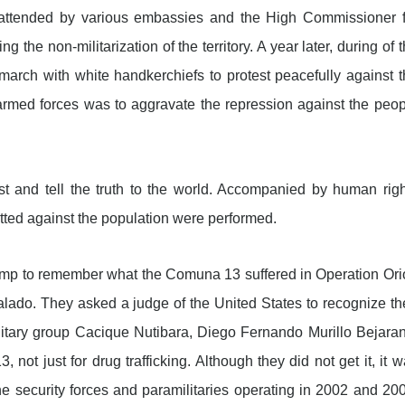
t attended by various embassies and the High Commissioner f
he non-militarization of the territory. A year later, during of 
march with white handkerchiefs to protest peacefully against 
 armed forces was to aggravate the repression against the peo
t and tell the truth to the world. Accompanied by human righ
tted against the population were performed.
 dump to remember what the Comuna 13 suffered in Operation Or
lado. They asked a judge of the United States to recognize th
litary group Cacique Nutibara, Diego Fernando Murillo Bejaran
ot just for drug trafficking. Although they did not get it, it 
he security forces and paramilitaries operating in 2002 and 20