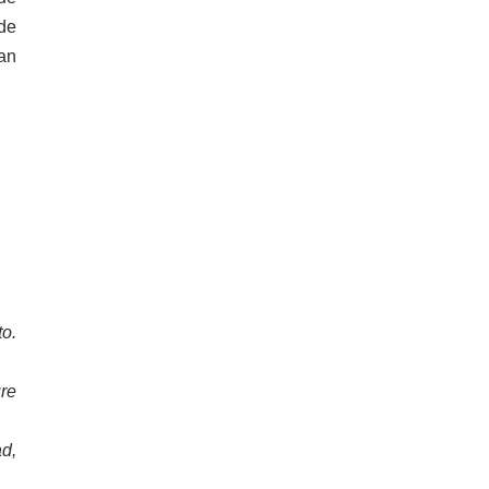
 de
úan
to.
ure
ad,