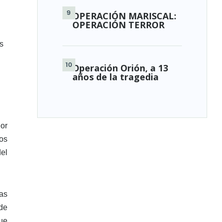
OPERACIÓN MARISCAL:
OPERACIÓN TERROR
s
Operación Orión, a 13
años de la tragedia
or
os
el
as
de
ue