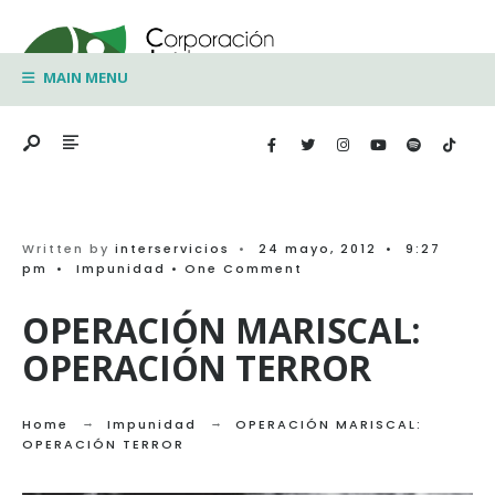
Search
Skip
for:
to
MAIN MENU
content
Written by
interservicios
•
24 mayo, 2012
•
9:27
pm
•
Impunidad
• One Comment
OPERACIÓN MARISCAL:
OPERACIÓN TERROR
Home
Impunidad
OPERACIÓN MARISCAL:
OPERACIÓN TERROR