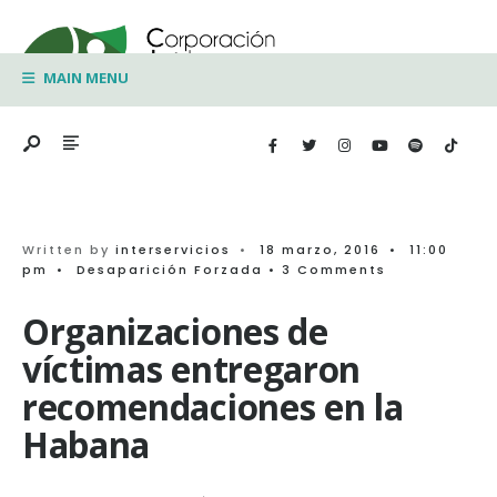
Search
Skip
for:
to
MAIN MENU
content
Written by
interservicios
•
18 marzo, 2016
•
11:00
pm
•
Desaparición Forzada
• 3 Comments
Organizaciones de
víctimas entregaron
recomendaciones en la
Habana