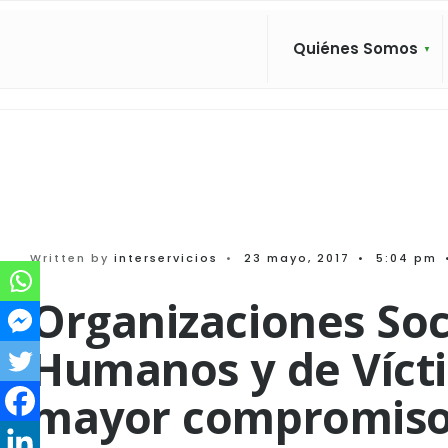
Search
Skip
for:
to
Quiénes Somos
content
Written by
interservicios
•
23 mayo, 2017
•
5:04 pm
Organizaciones Soc
Humanos y de Víct
mayor compromiso 