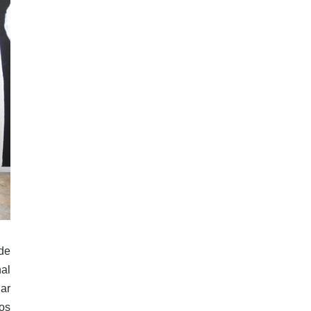
de
nal
nar
os