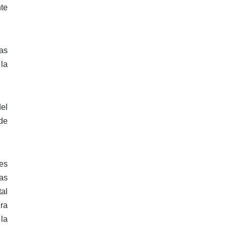
te
las
la
el
de
es
las
al
ra
 la