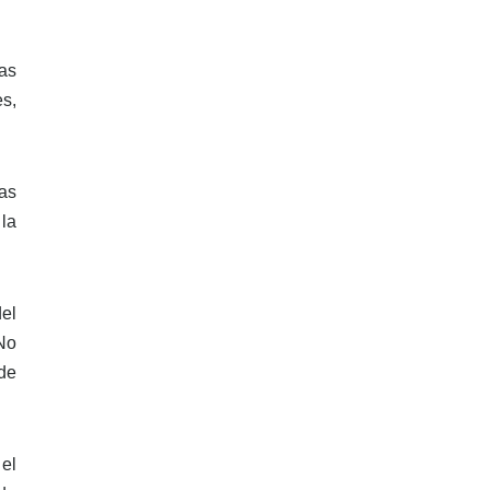
as
es,
las
 la
del
No
 de
el