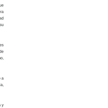
ue
ra
ad
su
es
de
o,
o a
a,
s y