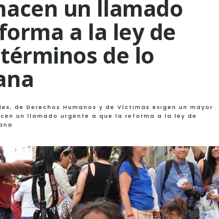
hacen un llamado
forma a la ley de
 términos de lo
ana
les, de Derechos Humanos y de Víctimas exigen un mayor
en un llamado urgente a que la reforma a la ley de
bana