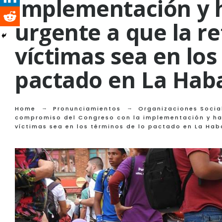
implementación y 
urgente a que la re
víctimas sea en los
pactado en La Hab
Home
Pronunciamientos
Organizaciones Socia
compromiso del Congreso con la implementación y hac
víctimas sea en los términos de lo pactado en La Ha