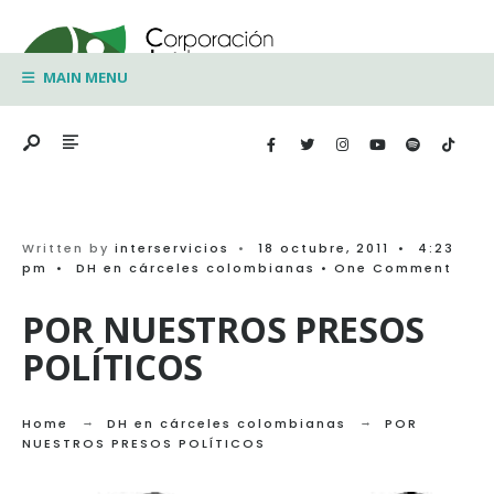
Search
Skip
for:
to
MAIN MENU
content
Written by
interservicios
•
18 octubre, 2011
•
4:23
pm
•
DH en cárceles colombianas
• One Comment
POR NUESTROS PRESOS
POLÍTICOS
Home
DH en cárceles colombianas
POR
NUESTROS PRESOS POLÍTICOS