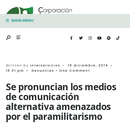
Search
Skip
for:
to
MAIN MENU
content
Written by
interservicios
•
10 diciembre, 2014
•
10:31 pm
•
Denuncias
• One Comment
Se pronuncian los medios
de comunicación
alternativa amenazados
por el paramilitarismo