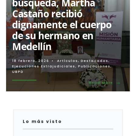
búsqueda, Martha
Castaño recibió
dignamente el cuerpo
de su hermano en
Medellín
18 febrero, 2026
•
Artículos
,
Destacados
,
Ejecuciones Extrajudiciales
,
Publicaciones
,
UBPD
→
Read
Read More
More:
Tras
dos
décadas
de
búsqueda
Martha
Lo más visto
Castaño
recibió