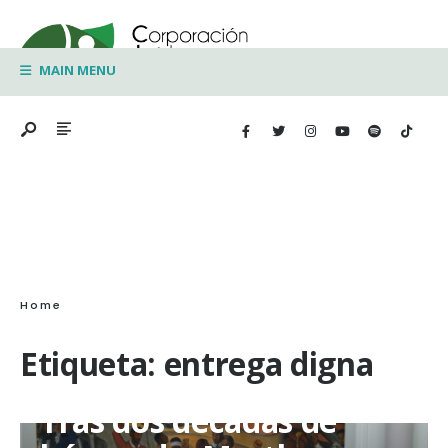
Search
Skip
for:
to
MAIN MENU
content
Home
Etiqueta:
entrega digna
Tras dos décadas de