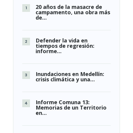
dignamen
20 años de la masacre de
el
campamento, una obra más
cuerpo
de…
de
su
hermano
en
Medellín
Defender la vida en
tiempos de regresión:
informe…
Inundaciones en Medellín:
crisis climática y una…
Informe Comuna 13:
Memorias de un Territorio
en…