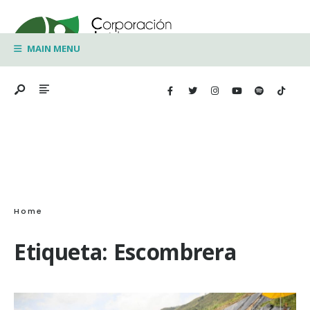
Search
Skip
for:
to
MAIN MENU
content
Home
Etiqueta:
Escombrera