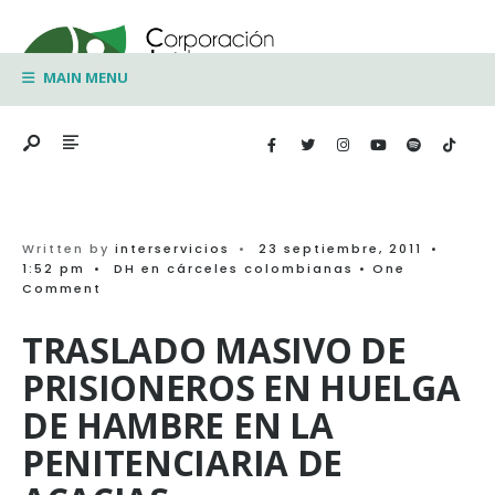
Search
Skip
for:
to
MAIN MENU
content
Written by
interservicios
•
23 septiembre, 2011
•
1:52 pm
•
DH en cárceles colombianas
• One
Comment
TRASLADO MASIVO DE
PRISIONEROS EN HUELGA
DE HAMBRE EN LA
PENITENCIARIA DE