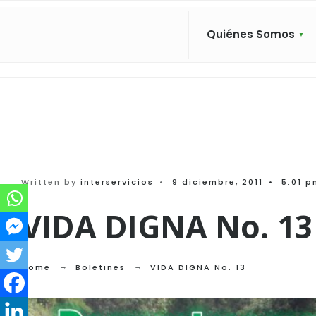
Search
Skip
for:
to
Quiénes Somos
content
Written by
interservicios
•
9 diciembre, 2011
•
5:01 p
VIDA DIGNA No. 13
Home
Boletines
VIDA DIGNA No. 13