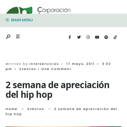
Search
Skip
for:
to
MAIN MENU
content
Written by
interservicios
•
17 mayo, 2011
•
3:02
pm
•
Eventos
• One Comment
2 semana de apreciación
del hip hop
Home
Eventos
2 semana de apreciación del
hip hop