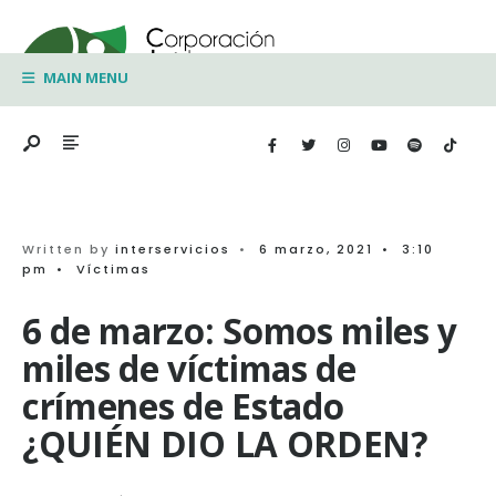
Search
Skip
for:
to
MAIN MENU
content
Written by
interservicios
•
6 marzo, 2021
•
3:10
pm
•
Víctimas
6 de marzo: Somos miles y
miles de víctimas de
crímenes de Estado
¿QUIÉN DIO LA ORDEN?