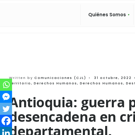
Search
Skip
for:
to
Quiénes Somos
content
Written by
Comunicaciones (CJL)
•
31 octubre, 2022
Territorio
,
Derechos Humanos
,
Derechos Humanos
,
Des
Antioquia: guerra 
desencadena en cri
departamental.