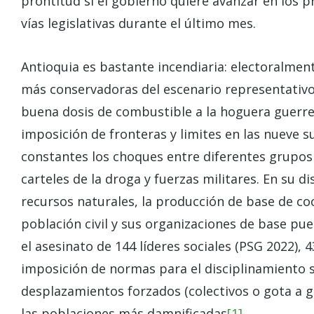
prontitud si el gobierno quiere avanzar en los 
vías legislativas durante el último mes.
Antioquia es bastante incendiaria: electoralment
más conservadoras del escenario representativ
buena dosis de combustible a la hoguera guerre
imposición de fronteras y limites en las nuev
constantes los choques entre diferentes grupos a
carteles de la droga y fuerzas militares. En su d
recursos naturales, la producción de base de coc
población civil y sus organizaciones de base pu
el asesinato de 144 líderes sociales (PSG 2022), 
imposición de normas para el disciplinamiento 
desplazamientos forzados (colectivos o gota a 
las poblaciones más damnificadas
[1]
.