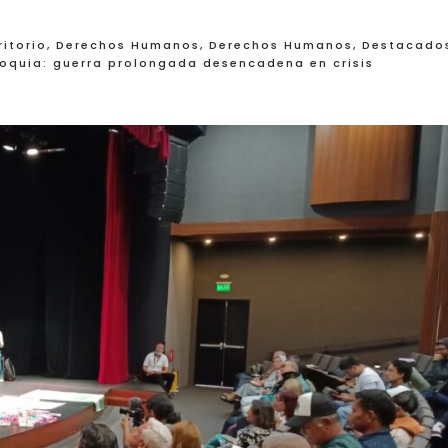
ritorio
,
Derechos Humanos
,
Derechos Humanos
,
Destacado
ioquia: guerra prolongada desencadena en crisis