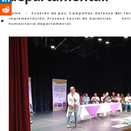
Home
Acuerdo de paz
,
Campañas
,
Defensa del Ter
Implementación
,
Proceso Social de Garantías
Ant
humanitaria departamental.