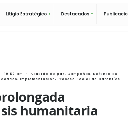
Litigio Estratégico
Destacados
Publicaci
•
10:57 am
•
Acuerdo de paz
,
Campañas
,
Defensa del
tacados
,
Implementación
,
Proceso Social de Garantías
prolongada
sis humanitaria