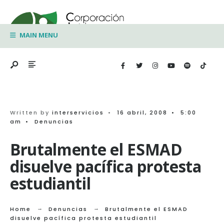
Search
Skip
for:
to
MAIN MENU
content
Written by
interservicios
•
16 abril, 2008
•
5:00
am
•
Denuncias
Brutalmente el ESMAD
disuelve pacífica protesta
estudiantil
Home
Denuncias
Brutalmente el ESMAD
disuelve pacífica protesta estudiantil