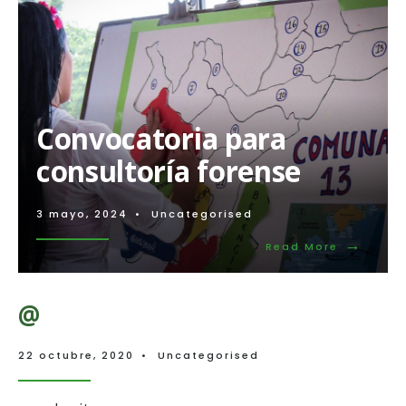
Convocatoria para
consultoría forense
3 mayo, 2024
•
Uncategorised
→
Read
Read More
More:
Convocat
para
@
consultor
forense
22 octubre, 2020
•
Uncategorised