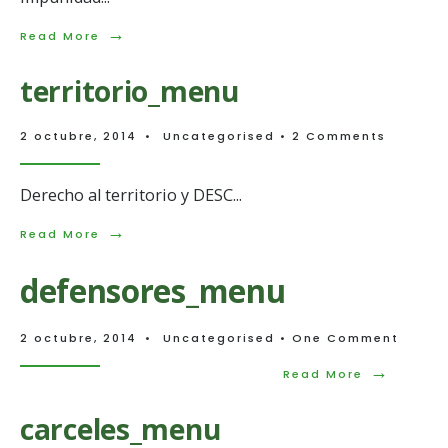
→
Read
Read More
More:
impunidad_menu
territorio_menu
2 octubre, 2014
•
Uncategorised
• 2 Comments
Derecho al territorio y DESC
...
→
Read
Read More
More:
territorio_menu
defensores_menu
2 octubre, 2014
•
Uncategorised
• One Comment
→
Read
Read More
More:
defensore
carceles_menu