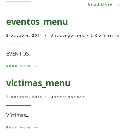
→
Read
Read More
More:
Dhcarcele
eventos_menu
2 octubre, 2014
•
Uncategorised
• 2 Comments
EVENTOS
...
→
Read
Read More
More:
eventos_menu
victimas_menu
2 octubre, 2014
•
Uncategorised
Víctimas
...
→
Read
Read More
More:
victimas_menu