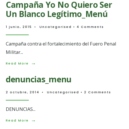
Campaña Yo No Quiero Ser
Un Blanco Legítimo_Menú
1 junio, 2015
•
Uncategorised
• 4 Comments
Campaña contra el fortalecimiento del Fuero Penal
Militar
...
→
Read
Read More
More:
Campaña
denuncias_menu
Yo
No
Quiero
2 octubre, 2014
•
Uncategorised
• 2 Comments
Ser
Un
Blanco
DENUNCIAS
...
Legítimo_Menú
→
Read
Read More
More: