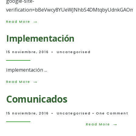
google-site-
verification=bBeVwcy8YUeWJNhbS4DMtqbyUdnkGAOmf
→
Read
Read More
More:
@
Implementación
15 noviembre, 2016
•
Uncategorised
implementación
...
→
Read
Read More
More:
Implementación
Comunicados
15 noviembre, 2016
•
Uncategorised
• One Comment
→
Read
Read More
More:
Comunicad