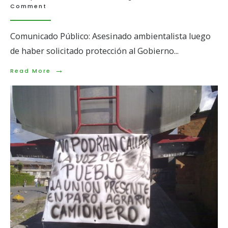
Comment
Comunicado Público: Asesinado ambientalista luego
de haber solicitado protección al Gobierno
...
→
Read
Read More
More:
Comunicado
público
movimiento
de
victimas
de
crímenes
de
estado
MOVICE