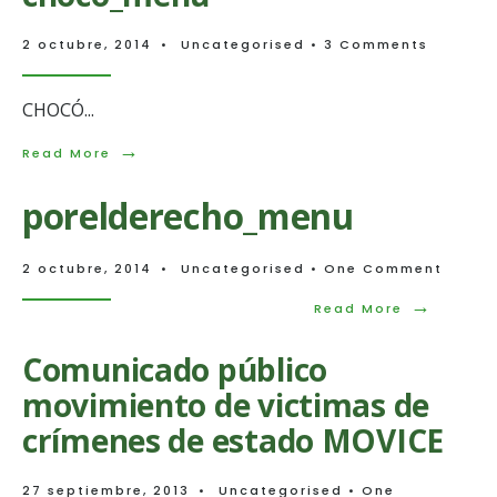
2 octubre, 2014
•
Uncategorised
• 3 Comments
CHOCÓ
...
→
Read
Read More
More:
choco_menu
porelderecho_menu
2 octubre, 2014
•
Uncategorised
• One Comment
→
Read
Read More
More:
poreldere
Comunicado público
movimiento de victimas de
crímenes de estado MOVICE
27 septiembre, 2013
•
Uncategorised
• One