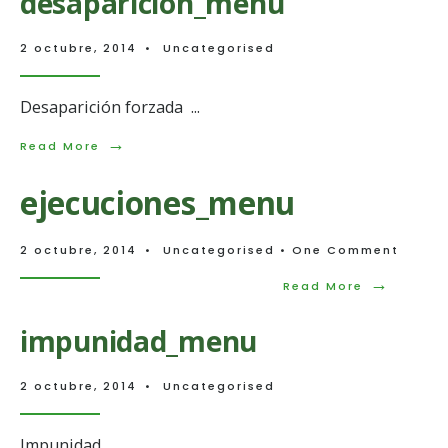
desaparicion_menu
2 octubre, 2014
•
Uncategorised
Desaparición forzada
...
→
Read
Read More
More:
desaparicion_menu
ejecuciones_menu
2 octubre, 2014
•
Uncategorised
• One Comment
→
Read
Read More
More:
ejecucion
impunidad_menu
2 octubre, 2014
•
Uncategorised
Impunidad
...