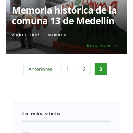
Memoria histórica de la
comuna 13 de Medellín
2 abril, 2008
•
Memoria
→
Read
Read More
More:
Memoria
Paginación
histórica
de
Anteriores
1
2
3
la
de
comuna
13
entradas
de
Medellín
Lo más visto