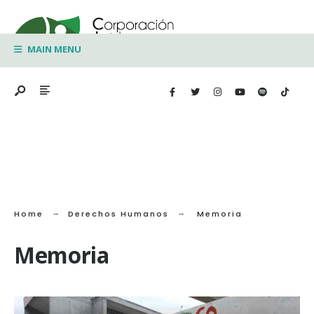
Search
Skip
for:
to
MAIN MENU
content
Home
Derechos Humanos
Memoria
Memoria