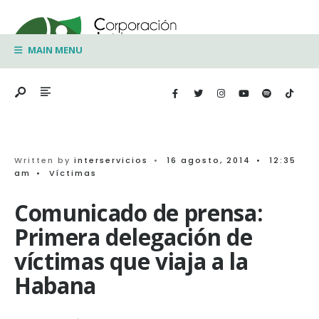
Search
Skip
for:
to
MAIN MENU
content
Written by
interservicios
•
16 agosto, 2014
•
12:35
am
•
Víctimas
Comunicado de prensa:
Primera delegación de
víctimas que viaja a la
Habana