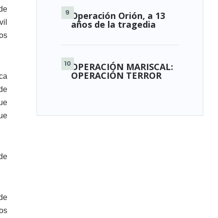
de
Operación Orión, a 13
vil
años de la tragedia
os
OPERACIÓN MARISCAL:
OPERACIÓN TERROR
ca
de
ue
ue
de
 de
os