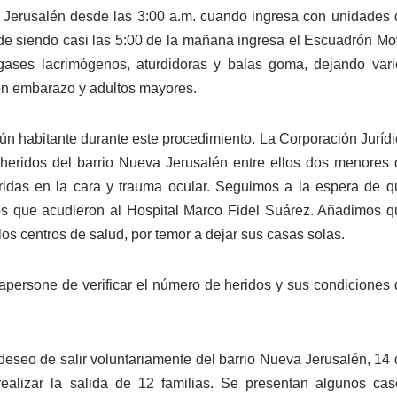
a Jerusalén desde las 3:00 a.m. cuando ingresa con unidades 
arde siendo casi las 5:00 de la mañana ingresa el Escuadrón Mo
ases lacrimógenos, aturdidoras y balas goma, dejando vari
 en embarazo y adultos mayores.
habitante durante este procedimiento. La Corporación Jurídi
7 heridos del barrio Nueva Jerusalén entre ellos dos menores 
idas en la cara y trauma ocular. Seguimos a la espera de q
os que acudieron al Hospital Marco Fidel Suárez. Añadimos q
los centros de salud, por temor a dejar sus casas solas.
apersone de verificar el número de heridos y sus condiciones 
 deseo de salir voluntariamente del barrio Nueva Jerusalén, 14
realizar la salida de 12 familias. Se presentan algunos cas