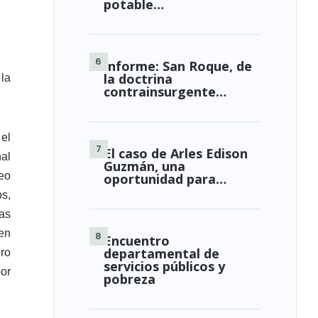
potable…
Informe: San Roque, de
la doctrina
la
contrainsurgente…
 el
El caso de Arles Edison
al
Guzmán, una
eo
oportunidad para…
os,
as
ren
Encuentro
departamental de
ero
servicios públicos y
por
pobreza