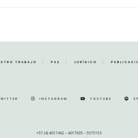
ESTRO TRABAJO
PAZ
JURÍDICO
PUBLICACI
TWITTER
INSTAGRAM
YOUTUBE
S
+57 (4) 4017462 – 4017635 – 5575153