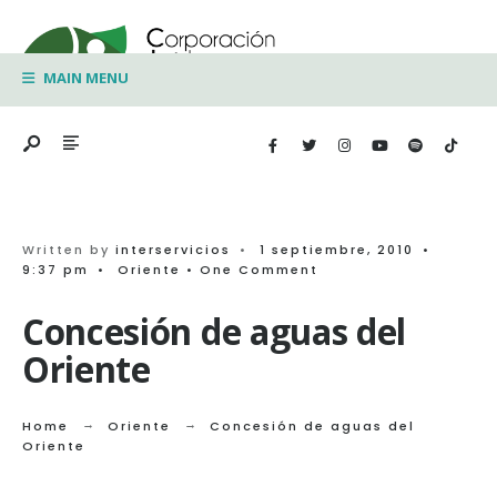
Search
Skip
for:
to
MAIN MENU
content
Written by
interservicios
•
1 septiembre, 2010
•
9:37 pm
•
Oriente
• One Comment
Concesión de aguas del
Oriente
Home
Oriente
Concesión de aguas del
Oriente