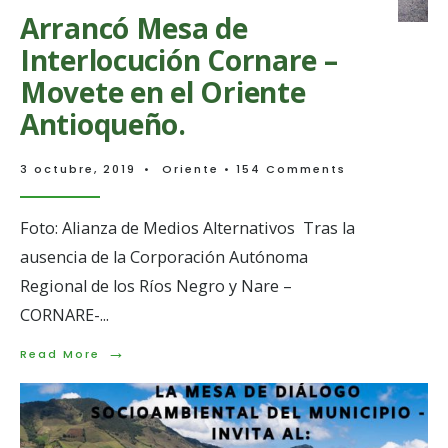
el
Arrancó Mesa de
Proyecto
Hidroeléc
Interlocución Cornare –
Cocorná
Movete en el Oriente
III.
Antioqueño.
3 octubre, 2019
•
Oriente
• 154 Comments
Foto: Alianza de Medios Alternativos Tras la
ausencia de la Corporación Autónoma
Regional de los Ríos Negro y Nare –
CORNARE-
...
→
Read
Read More
More:
Arrancó
Mesa
de
Interlocución