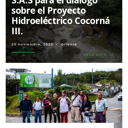
la
sobre el Proyecto
vida.
Hidroeléctrico Cocorná
III.
20 noviembre, 2020
•
Oriente
→
Read
Read More
More:
Desde
la
CJL
rechazam
la
Invitació
de
PRAMING
S.A.S
para
el
diálogo
sobre