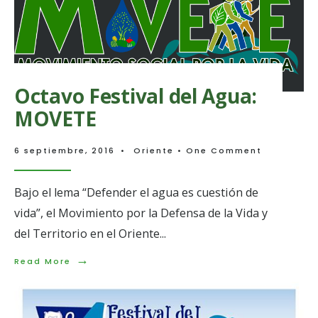
Abajo
Octavo Festival del Agua:
MOVETE
6 septiembre, 2016
•
Oriente
• One Comment
Bajo el lema “Defender el agua es cuestión de
vida”, el Movimiento por la Defensa de la Vida y
del Territorio en el Oriente
...
→
Read
Read More
More:
Octavo
Festival
del