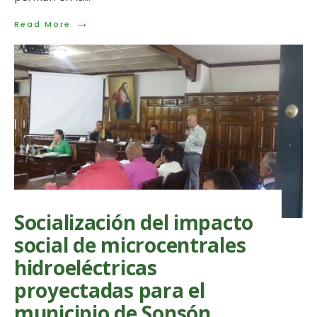
→
Read
Read More
More:
Proyecto
minero-
energético
en
el
Oriente
Antioqueño:
sus
impactos
sobre
el
territorio
Socialización del impacto
social de microcentrales
hidroeléctricas
proyectadas para el
municipio de Sonsón