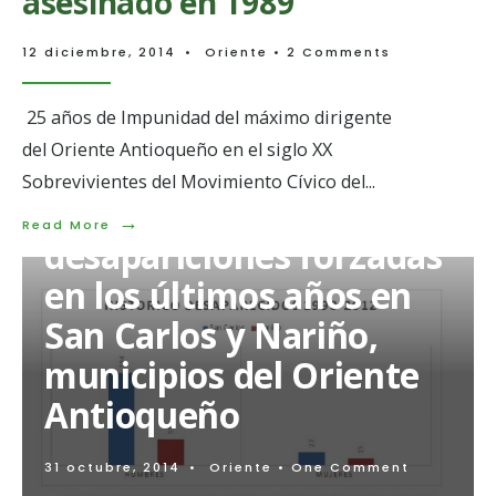
asesinado en 1989
12 diciembre, 2014
•
Oriente
• 2 Comments
25 años de Impunidad del máximo dirigente
del Oriente Antioqueño en el siglo XX
Sobrevivientes del Movimiento Cívico del
...
Más de 250
→
Read
Read More
desapariciones forzadas
More:
Foro
en los últimos años en
en
homenaje:
San Carlos y Nariño,
“Ramón
Emilio
municipios del Oriente
Arcila”,
dirigente
Antioqueño
social
del
Oriente
Antioqueño
31 octubre, 2014
•
Oriente
• One Comment
asesinado