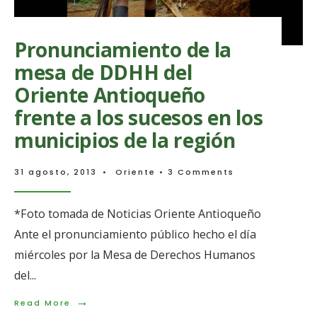
Pronunciamiento de la
mesa de DDHH del
Oriente Antioqueño
frente a los sucesos en los
municipios de la región
31 agosto, 2013
•
Oriente
• 3 Comments
*Foto tomada de Noticias Oriente Antioqueño
Ante el pronunciamiento público hecho el día
miércoles por la Mesa de Derechos Humanos
del
...
Proyecto hidroeléctrico
→
Porvenir II:
Read
Read More
More: