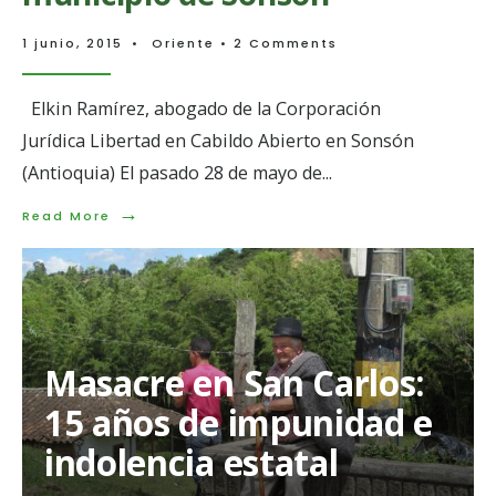
1 junio, 2015
•
Oriente
• 2 Comments
Elkin Ramírez, abogado de la Corporación
Jurídica Libertad en Cabildo Abierto en Sonsón
(Antioquia) El pasado 28 de mayo de
...
→
Read
Read More
More:
Socialización
del
impacto
social
de
microcentrales
Masacre en San Carlos:
hidroeléctricas
proyectadas
15 años de impunidad e
para
el
indolencia estatal
municipio
de
Sonsón