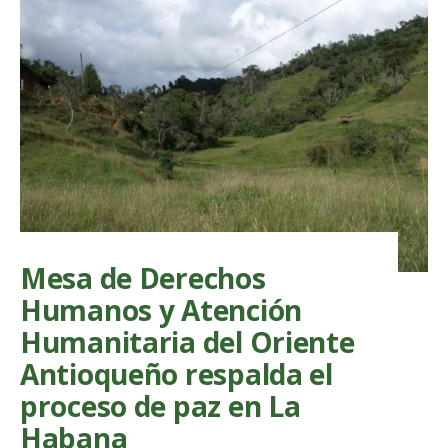
habitante
del
Oriente
Antioque
marcharo
por
el
Derecho
al
Agua
Mesa de Derechos
Humanos y Atención
Humanitaria del Oriente
Antioqueño respalda el
proceso de paz en La
Habana