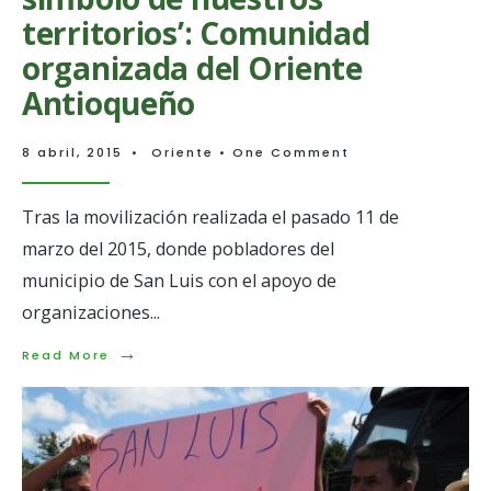
territorios’: Comunidad
organizada del Oriente
Antioqueño
8 abril, 2015
•
Oriente
• One Comment
Tras la movilización realizada el pasado 11 de
marzo del 2015, donde pobladores del
municipio de San Luis con el apoyo de
organizaciones
...
→
Read
Read More
More:
‘Soñamos
que
el
agua
sea