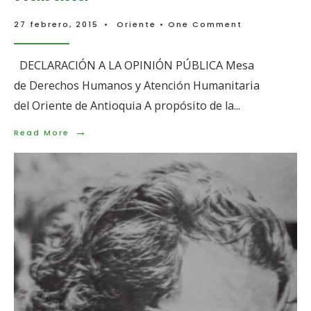
27 febrero, 2015
•
Oriente
• One Comment
DECLARACIÓN A LA OPINIÓN PÚBLICA Mesa
de Derechos Humanos y Atención Humanitaria
del Oriente de Antioquia A propósito de la
...
→
Read
Read More
More:
Mesa
de
Derechos
Humanos
y
Atención
Humanitaria
del
Oriente
Antioqueño
respalda
el
proceso