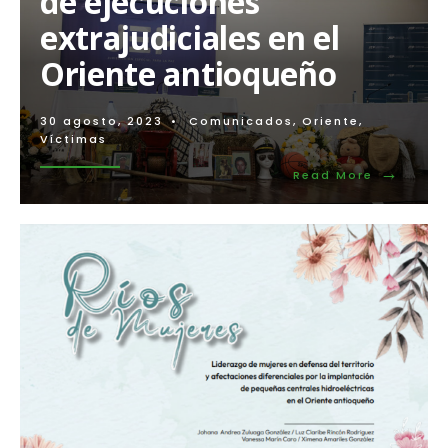
de ejecuciones
extrajudiciales en el
Oriente antioqueño
30 agosto, 2023
•
Comunicados
,
Oriente
,
Víctimas
→
Read
Read More
More:
Imputaci
de
cargos
a
máximos
responsa
de
ejecucion
extrajudic
en
el
Oriente
antioque