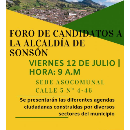
Cornare
–
Movete
en
el
Oriente
Antioqueño.