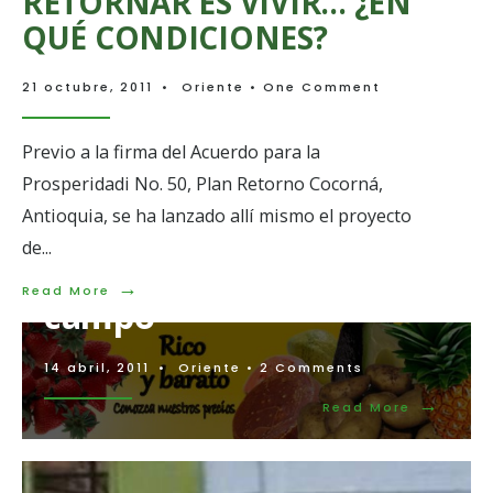
RETORNAR ES VIVIR… ¿EN
QUÉ CONDICIONES?
21 octubre, 2011
•
Oriente
• One Comment
Previo a la firma del Acuerdo para la
Prosperidadi No. 50, Plan Retorno Cocorná,
Antioquia, se ha lanzado allí mismo el proyecto
Feria campesina… por el
de
...
respeto a los valores del
→
Read
Read More
campo
More:
RETORNAR
ES
14 abril, 2011
•
Oriente
• 2 Comments
VIVIR…
¿EN
→
Read
Read More
QUÉ
More:
CONDICIONES?
Feria
campesin
por