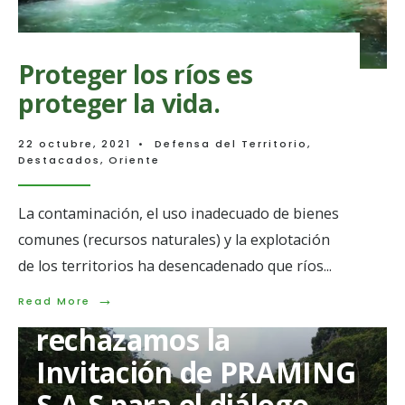
Proteger los ríos es
proteger la vida.
22 octubre, 2021
•
Defensa del Territorio
,
Destacados
,
Oriente
La contaminación, el uso inadecuado de bienes
comunes (recursos naturales) y la explotación
de los territorios ha desencadenado que ríos
...
Desde la CJL
→
Read
Read More
More:
rechazamos la
Proteger
los
Invitación de PRAMING
ríos
es
S.A.S para el diálogo
proteger