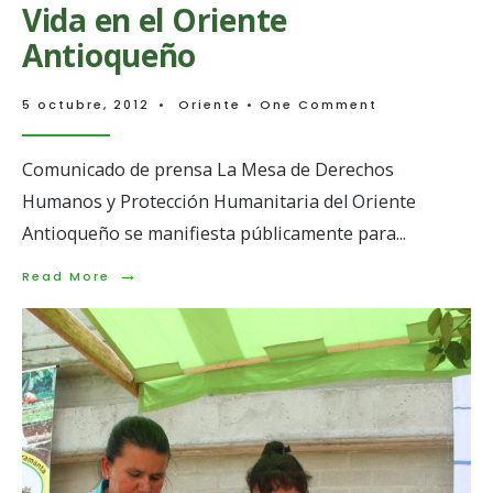
Vida en el Oriente
Antioqueño
5 octubre, 2012
•
Oriente
• One Comment
Comunicado de prensa La Mesa de Derechos
Humanos y Protección Humanitaria del Oriente
Antioqueño se manifiesta públicamente para
...
→
Read
Read More
More:
Preocupación
por
violación
del
Derecho
a
la
Vida
en