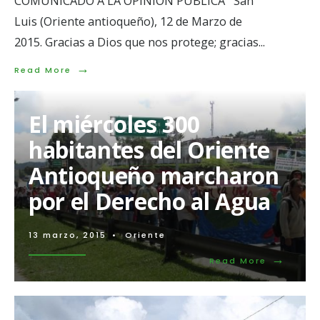
COMUNICADO A LA OPINIÓN PÚBLICA San
Luis (Oriente antioqueño), 12 de Marzo de
2015. Gracias a Dios que nos protege; gracias
...
→
Read
Read More
More:
Restituidos
nuevamente
El miércoles 300
los
derechos
habitantes del Oriente
de
la
Antioqueño marcharon
comunidad
del
por el Derecho al Agua
municipio
de
San
13 marzo, 2015
•
Oriente
Luis
al
→
Read
Read More
Río
More:
Dormilón
El
miércoles
300