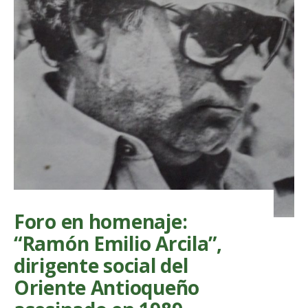
de
paz
en
La
Habana
Foro en homenaje:
“Ramón Emilio Arcila”,
dirigente social del
Oriente Antioqueño