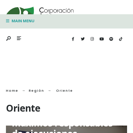
Search
Skip
for:
to
MAIN MENU
content
Home
Región
Oriente
Oriente
Imputación de cargos a
máximos responsables