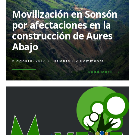
Más
de
Movilización en Sonsón
50
organizaciones
por afectaciones en la
sociales
de
construcción de Aures
Medellín
y
Abajo
el
Oriente
Antioqueño
se
2 agosto, 2017
•
Oriente
• 2 Comments
pronuncian
→
Read
ante
Read More
More:
el
Movilizac
montaje
en
judicial
Sonsón
al
por
líder
afectaci
social
en
Ancísar
la
Morales
construcc
de
Aures