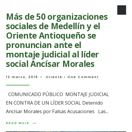
More:
El
oriente
Más de 50 organizaciones
marchó
sociales de Medellín y el
por
la
Oriente Antioqueño se
vida
pronuncian ante el
montaje judicial al líder
social Ancísar Morales
12 marzo, 2019
•
Oriente
• One Comment
COMUNICADO PÚBLICO MONTAJE JUDICIAL
EN CONTRA DE UN LÍDER SOCIAL Detenido
Ancísar Morales por Falsas Acusaciones Las
...
→
Read
Read More
More: