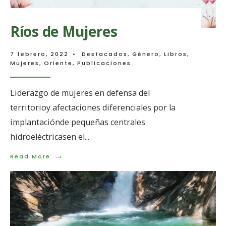
Ríos de Mujeres
7 febrero, 2022
•
Destacados
,
Género
,
Libros
,
Mujeres
,
Oriente
,
Publicaciones
Liderazgo de mujeres en defensa del
territorioy afectaciones diferenciales por la
implantaciónde pequeñas centrales
hidroeléctricasen el
...
→
Read
Read More
More:
Ríos
de
Mujeres