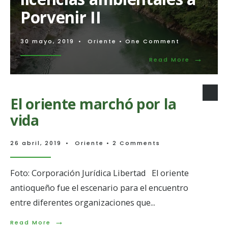
candidatos
Porvenir II
a
la
Alcaldía
30 mayo, 2019
•
Oriente
• One Comment
→
Read
Read More
More:
Suspende
otorgami
de
El oriente marchó por la
licencias
ambienta
vida
a
Porvenir
II
26 abril, 2019
•
Oriente
• 2 Comments
Foto: Corporación Jurídica Libertad El oriente
antioqueño fue el escenario para el encuentro
entre diferentes organizaciones que
...
→
Read
Read More