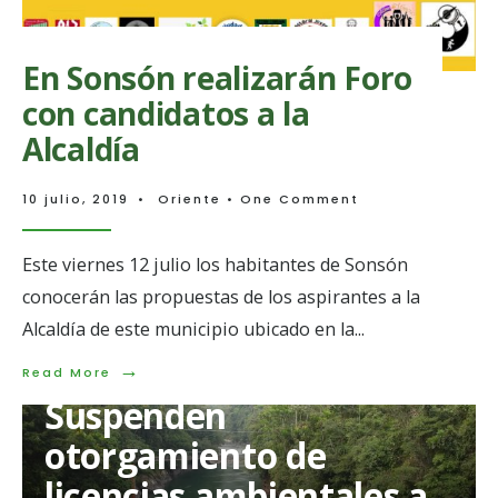
En Sonsón realizarán Foro
con candidatos a la
Alcaldía
10 julio, 2019
•
Oriente
• One Comment
Este viernes 12 julio los habitantes de Sonsón
conocerán las propuestas de los aspirantes a la
Alcaldía de este municipio ubicado en la
...
→
Read
Read More
More:
Suspenden
En
Sonsón
otorgamiento de
realizarán
Foro
licencias ambientales a
con