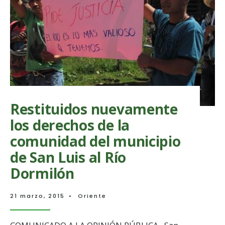
símbolo
de
nuestros
territorios’:
Comunidad
organizada
del
Oriente
Antioqueño
Restituidos nuevamente
los derechos de la
comunidad del municipio
de San Luis al Río
Dormilón
21 marzo, 2015
•
Oriente