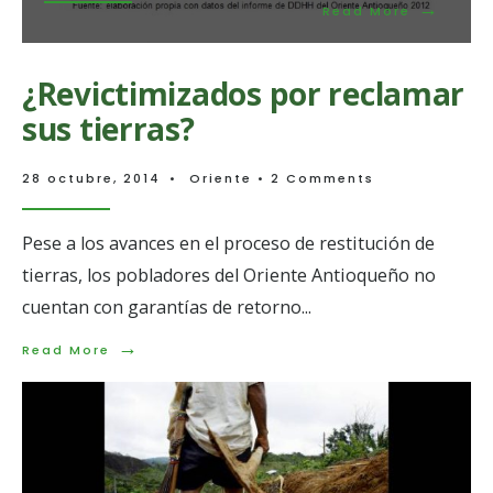
→
en
Read
Read More
1989
More:
Más
de
¿Revictimizados por reclamar
250
desaparic
sus tierras?
forzadas
en
los
28 octubre, 2014
•
Oriente
• 2 Comments
últimos
años
en
Pese a los avances en el proceso de restitución de
San
Carlos
tierras, los pobladores del Oriente Antioqueño no
y
cuentan con garantías de retorno
...
Nariño,
municipio
→
del
Read
Read More
Oriente
More:
Antioque
¿Revictimizados
por
reclamar
sus
tierras?