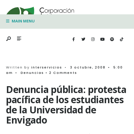
Search
Skip
for:
to
MAIN MENU
content
Written by
interservicios
•
3 octubre, 2008
•
5:00
am
•
Denuncias
• 2 Comments
Denuncia pública: protesta
pacífica de los estudiantes
de la Universidad de
Envigado