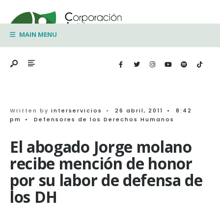
Search
Skip
for:
to
MAIN MENU
content
Written by
interservicios
•
26 abril, 2011
•
8:42
pm
•
Defensores de los Derechos Humanos
El abogado Jorge molano
recibe mención de honor
por su labor de defensa de
los DH