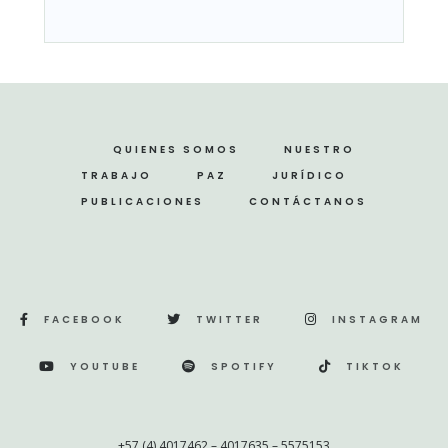
QUIENES SOMOS
NUESTRO
TRABAJO
PAZ
JURÍDICO
PUBLICACIONES
CONTÁCTANOS
FACEBOOK
TWITTER
INSTAGRAM
YOUTUBE
SPOTIFY
TIKTOK
+57 (4) 4017462 – 4017635 – 5575153